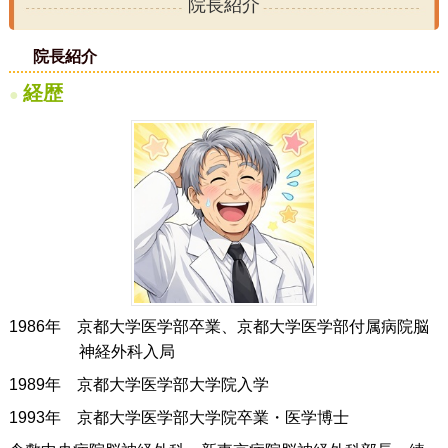
院長紹介
院長紹介
»
診療内容
»
院長紹介
初めての方へ
»
経歴
クリニック紹介
»
診療時間・アクセス
»
内科
»
生活習慣病
»
糖尿病
»
高血圧
»
脂質異常症
»
1986年 京都大学医学部卒業、京都大学医学部付属病院脳
痛風
»
神経外科入局
小児科
»
1989年 京都大学医学部大学院入学
耳鼻咽喉科
»
1993年 京都大学医学部大学院卒業・医学博士
視力スクリーニング検査
»