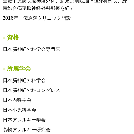
倉敷中央病院脳神経外科、新東京病院脳神経外科部長、練
のどに魚の骨が刺さったとき
»
馬総合病院脳神経外科部長を経て
予防接種
»
2016年 伝通院クリニック開設
健診
»
アレルギー疾患
»
資格
スギ花粉症の舌下免疫療法
»
日本脳神経外科学会専門医
ダニ(ハウスダスト)の舌下免疫療法
»
漢方処方
»
所属学会
エピペン処方
»
日本脳神経外科学会
保険医療機関における書面掲示
»
日本脳神経外科コングレス
日本内科学会
日本小児科学会
日本アレルギー学会
食物アレルギー研究会