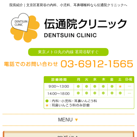
院長紹介｜文京区茗荷谷の内科、小児科、耳鼻咽喉科なら伝通院クリニックへ
東京メトロ丸の内線 茗荷谷駅すぐ
MENU
▼
HOME
»